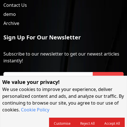
Contact Us
demo
Archive
Sign Up For Our Newsletter
Subscribe to our newsletter to get our newest articles
instantly!
Subscribe
We value your privacy!
We use cookies to improve your experience, deliver
personalized content and ads, and analyze our traffic. By
continuing to browse our site, you agree to our use of
cookies.
Cookie Policy
Copyright Protected @ 2026 | BDSongbad.com | বিডি সংবাদ
জীবনযাপন
বিনোদন
খেলা
Customise
Reject All
Accept All