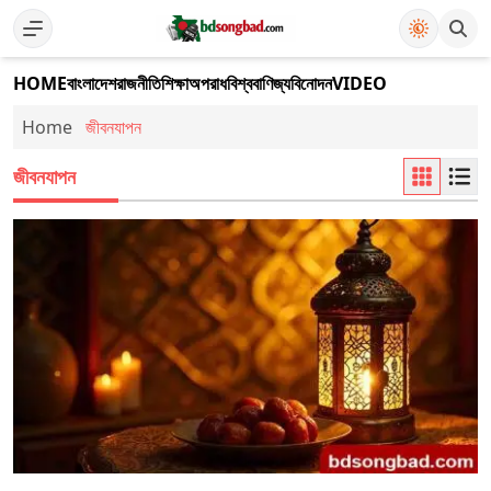
HOME
বাংলাদেশ
রাজনীতি
শিক্ষা
অপরাধ
বিশ্ব
বাণিজ্য
বিনোদন
VIDEO
Home
জীবনযাপন
জীবনযাপন