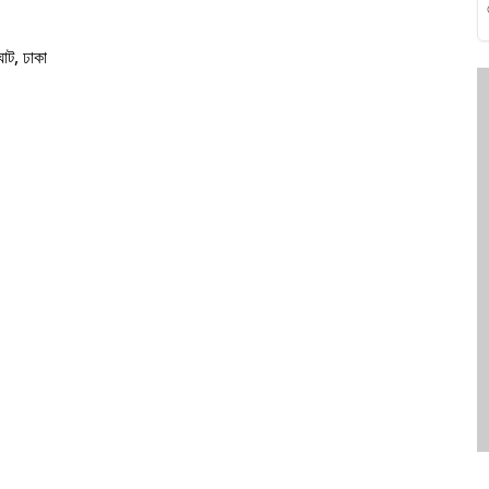
ঘাট, ঢাকা
ত