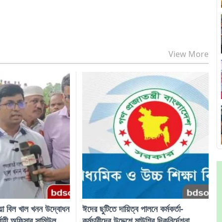
View More
য়া বিল খাল খনন উদ্বোধন
ঈদের ছুটিতে দায়িত্ব পালনে কর্মকর্তা-
বাহী অফিসার সামিউল
কর্মচারীদের উদ্দেশে মাউশির দিকনির্দেশনা