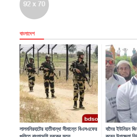
বাংলাদেশ
লালমনিরহাটের হাতীবান্ধা সীমান্তে বিএসএফের
বাদৈর ইউনিয়ন জি
গুলিতে বাংলাদেশি যুবকের মৃত্যু
করেন উপজেলা নির্