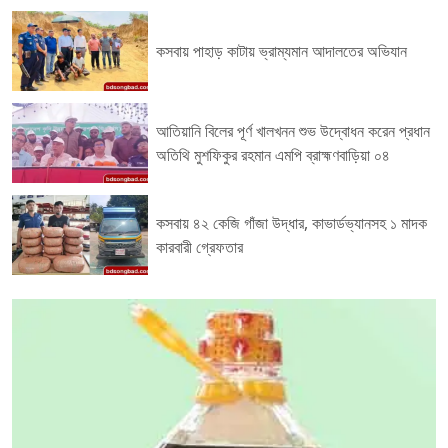
কসবায় পাহাড় কাটায় ভ্রাম্যমান আদালতের অভিযান
আতিয়ানি বিলের পূর্ণ খালখনন শুভ উদ্বোধন করেন প্রধান
অতিথি মুশফিকুর রহমান এমপি ব্রাহ্মণবাড়িয়া ০৪
কসবায় ৪২ কেজি গাঁজা উদ্ধার, কাভার্ডভ্যানসহ ১ মাদক
কারবারী গ্রেফতার