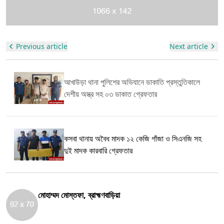
উল ইসলামের সাথে তিনি আমাদেরকে জানিয়েছেন জনগণের জানমালের দায়িত্ব পুলিশের সেই
ক্ষেত্রে সকল ধরনের অপরাধ মূলক কর্মকাণ্ডের বিরুদ্ধে জিরো টলারেন্সে কাজ করছে আখাউড়া
থানা পুলিশ। এই ধারাবাহিকতা বজায় রাখার জন্য আমরা নিরলস ভাবে কাজ করে যাচ্ছি চুরি
ডাকাতি মাদক কারবার এই ধরনের অপরাধ নির্মূলে আমরা সোচ্চার হয়েছি এবং এই ধরনের
Previous article
Next article
অভিযান অব্যাহত থাকবে।
আখাউড়া থানা পুলিশের অভিযানে ডাকাতি প্রস্তুতিকালে
দেশীয় অস্ত্র সহ ০৩ ডাকাত গ্রেফতার
কসবা থানায় অবৈধ মাদক ১২ কেজি গাঁজা ও সিএনজি সহ
দুই মাদক কারবারি গ্রেফতার
মোহাম্মদ মোস্তফা, ব্রাহ্মণবাড়িয়া