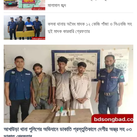
মালামাল জব্দ
না হওয়া পর্যন্ত অভিযান অব্যাহত থাকবে বলে আশ্বস্ত করেছেন আখাউড়া থানা অফিসার
ইনচার্জ ওসি জাবেদ উল ইসলাম।
কসবা থানায় অবৈধ মাদক ১২ কেজি গাঁজা ও সিএনজি সহ
দুই মাদক কারবারি গ্রেফতার
আখাউড়া থানা পুলিশের অভিযানে ডাকাতি প্রস্তুতিকালে দেশীয় অস্ত্র সহ ০৩
ডাকাত গ্রেফতার