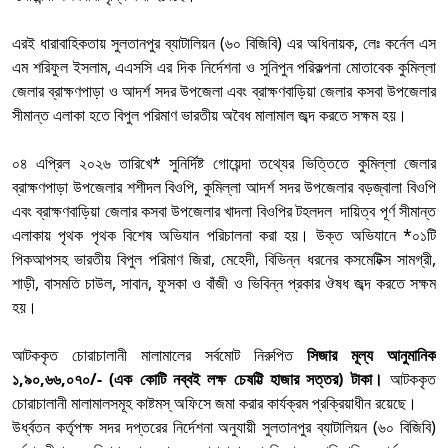
এরই ধারাবাহিকতায় সুলতানপুর ব্যাটালিয়ন (৬০ বিজিবি) এর অধিনায়ক, লেঃ কর্নেল এস
এম শরিফুল ইসলাম, এএসসি এর দিক নির্দেশনা ও সুনিপুন পরিকল্পনা মোতাবেক কুমিল্লা
জেলার ব্রাক্ষণপাড়া ও আদর্শ সদর উপজেলা এবং ব্রাক্ষণবাড়িয়া জেলার কসবা উপজেলার
সীমান্ত এলাকা হতে বিপুল পরিমাণ ভারতীয় অবৈধ মালামাল জব্দ করতে সক্ষম হয়।
০৪ এপ্রিল ২০২৬ তারিখে* সুনির্দিষ্ট গোয়েন্দা তথ্যের ভিত্তিতে কুমিল্লা জেলার
ব্রাক্ষণপাড়া উপজেলার শশীদল বিওপি, কুমিল্লা আদর্শ সদর উপজেলার বড়জ্বালা বিওপি
এবং ব্রাক্ষণবাড়িয়া জেলার কসবা উপজেলার খাদলা বিওপির টহলদল দায়িত্ব পূর্ণ সীমান্ত
এলাকায় পৃথক পৃথক বিশেষ অভিযান পরিচালনা করা হয়। উক্ত অভিযানে *০১টি
পিকআপসহ ভারতীয় বিপুল পরিমাণ জিরা, মেহেদী, বিভিন্ন ধরনের কসমেটিক্স সামগ্রী,
শাড়ী, বাসমতি চাউল, সাবান, ফুসকা ও বাঁজী ও ভিবিন্ন প্রকার ঔষধ জব্দ করতে সক্ষম
হয়।
আটককৃত চোরাচালানী মালামালের সর্বমোট নিরুপিত
সিজার মূল্য আনুমানিক
১,৯০,৬৬,০৭০/- (এক কোটি নব্বই লক্ষ চেষট্টি হাজার সত্তর) টাকা।
আটককৃত
চোরাচালানী মালামালসমূহ কাষ্টমস্ অফিসে জমা করার কার্যক্রম প্রক্রিয়াধীন রয়েছে।
উর্ধ্বতন কর্তৃপক্ষ সদর দপ্তরের নির্দেশনা অনুযায়ী সুলতানপুর ব্যাটালিয়ন (৬০ বিজিবি)