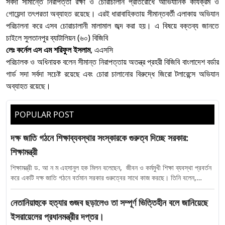
সর্বদা সীমান্তে নিরাপত্তা রক্ষা ও চোরাচালান প্রতিরোধে আভিযানিক কার্যক্রম ও
গোয়েন্দা তৎপরতা অব্যাহত রয়েছে। এরই ধারাবাহিকতায় সীমান্তবর্তী এলাকায় অভিযান
পরিচালনা করে এসব চোরাচালানী মালামাল জব্দ করা হয়। এ বিষয়ে বক্তব্য জানতে
চাইলে সুলতানপুর ব্যাটালিয়ন (৬০) বিজিবি
লেঃ কর্নেল এস এম শরিফুল ইসলাম
, এএসসি
পরিচালক ও অধিনায়ক বলেন সীমান্ত নিরাপত্তায় অতন্ত্র প্রহরী বিজিবি বাংলাদেশ বর্ডার
গার্ড সদা সর্বদা সচেষ্ট রয়েছে এবং চোরা চালানোর বিরুদ্ধে জিরো টলারেন্সে অভিযান
অব্যাহত রয়েছে।
POPULAR POST
দক্ষ জাতি গঠনে শিক্ষাব্যবস্থার সংস্কারকে গুরুত্ব দিচ্ছে সরকার:
শিক্ষামন্ত্রী
শিক্ষামন্ত্রী ড. আ ন ম এহসানুল হক মিলন বলেছেন, জীবন ও কর্মমুখী শিক্ষা ব্যবস্থা প্রবর্তন
করে একটি দক্ষ জাতি গঠনে বর্তমান সরকার গুরুত্বের সাথে কাজ করছে। তিনি বলেন,
ইতোপূর্বে শিক্ষাঙ্গনকে নকলমুক্ত করার মত এবার তরুণ জনশক্তিকে দক্ষ করে গড়ে তোলার
বৈপ্লবিক পদক্ষেপ নিয়েছে সরকার। মঙ্গলবার (১০ মার্চ) অতীশ দীপঙ্কর বিশ্ববিদ্যালয় এবং
নেতানিয়াহুকে হত্যার গুজব ছড়ালেও তা সম্পূর্ণ ভিত্তিহীন বলে জানিয়েছে
মালয়েশিয়ার ইউসিএসআই ইউনিভার্সিটি বাংলাদেশ ক্যাম্পাসের একটি প্রতিনিধি দলের সাথে
ইসরায়েলের প্রধানমন্ত্রীর দপ্তর।
মতবিনিময় কালে এসব কথা বলেন তিনি। সচিবালয়ে শিক্ষা মন্ত্রণালয়ের সম্মেলন কক্ষে এই